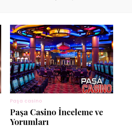
Paşa casino
Paşa Casino İnceleme ve
Yorumları