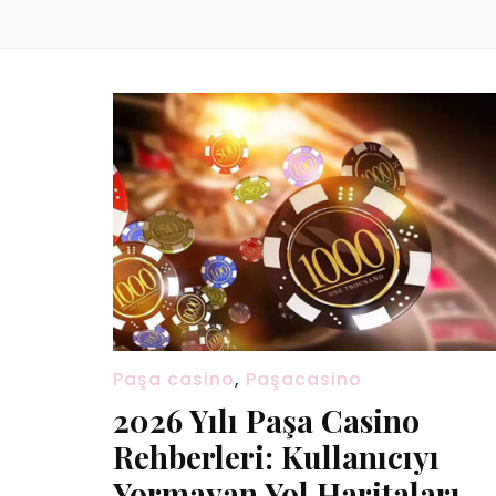
Paşa casino
,
Paşacasino
2026 Yılı Paşa Casino
Rehberleri: Kullanıcıyı
Yormayan Yol Haritaları