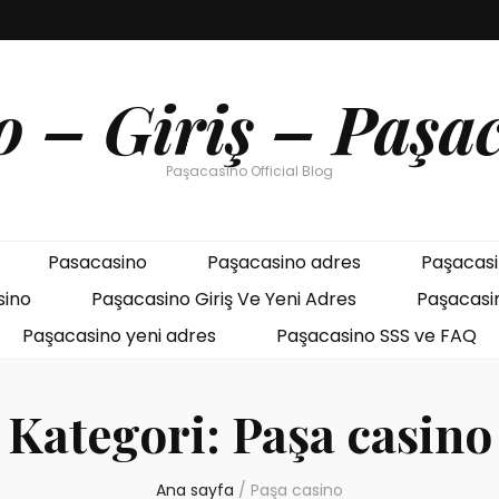
o – Giriş – Paşa
Paşacasino Official Blog
Pasacasino
Paşacasino adres
Paşacasin
sino
Paşacasino Giriş Ve Yeni Adres
Paşacasin
Paşacasino yeni adres
Paşacasino SSS ve FAQ
Kategori:
Paşa casino
Ana sayfa
/
Paşa casino