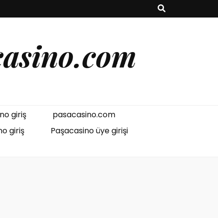
casino.com
o giriş
pasacasino.com
o giriş
Paşacasino üye girişi