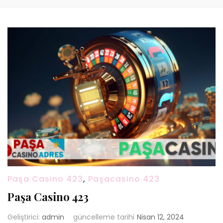
Paşa Casino 423
,
Paşacasino 423
Paşa Casino 423
Geliştirici:
admin
güncelleme tarihi
Nisan 12, 2024