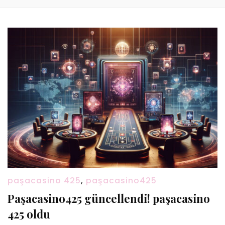
paşacasino 425
,
paşacasino425
Paşacasino425 güncellendi! paşacasino
425 oldu