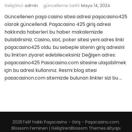
Geliştirici:
admin
güncelleme tarihi
Mayıs 14, 2024
Güncellenen paşa casino sitesi adresi paşacasino425
olarak güncellendi. Paşacasino 425 giriş adresi
hakkında haberleri bu haber makalemizde
bulabilirsiniz. Casino, slot, poker sitesi yeni adres linki
paşacasino425 oldu. bu sebeple sitenin giriş adresini
bu linkten ziyaret edebileceksiniz Değişen adres:
paşacasino425 Pasacasino.com sitesine ulaşabilmek
için bu adresi kullanınız. Resmi blog sitesi
pasacasinon.com sitemizde bulunan linkler sizi bu …
2026Telif hakkı
Paşacasino - Giriş - Paşacasino.com
.
Blossom Feminen | Geliştiren
Blossom Themes
.Altyapı