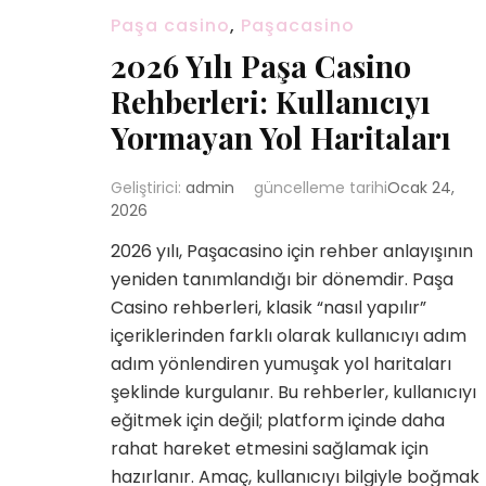
Paşa casino
,
Paşacasino
2026 Yılı Paşa Casino
Rehberleri: Kullanıcıyı
Yormayan Yol Haritaları
Geliştirici:
admin
güncelleme tarihi
Ocak 24,
2026
2026 yılı, Paşacasino için rehber anlayışının
yeniden tanımlandığı bir dönemdir. Paşa
Casino rehberleri, klasik “nasıl yapılır”
içeriklerinden farklı olarak kullanıcıyı adım
adım yönlendiren yumuşak yol haritaları
şeklinde kurgulanır. Bu rehberler, kullanıcıyı
eğitmek için değil; platform içinde daha
rahat hareket etmesini sağlamak için
hazırlanır. Amaç, kullanıcıyı bilgiyle boğmak