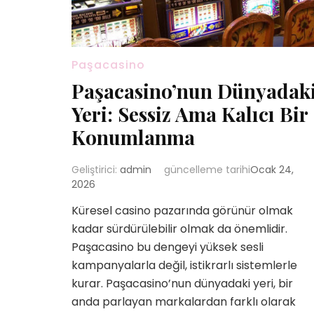
Paşacasino
Paşacasino’nun Dünyadak
Yeri: Sessiz Ama Kalıcı Bir
Konumlanma
Geliştirici:
admin
güncelleme tarihi
Ocak 24,
2026
Küresel casino pazarında görünür olmak
kadar sürdürülebilir olmak da önemlidir.
Paşacasino bu dengeyi yüksek sesli
kampanyalarla değil, istikrarlı sistemlerle
kurar. Paşacasino’nun dünyadaki yeri, bir
anda parlayan markalardan farklı olarak