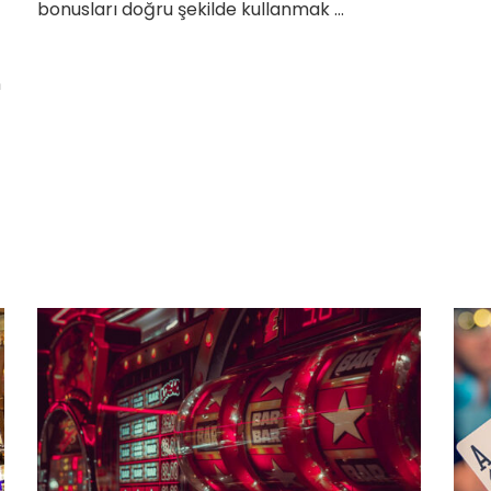
bonusları doğru şekilde kullanmak …
n