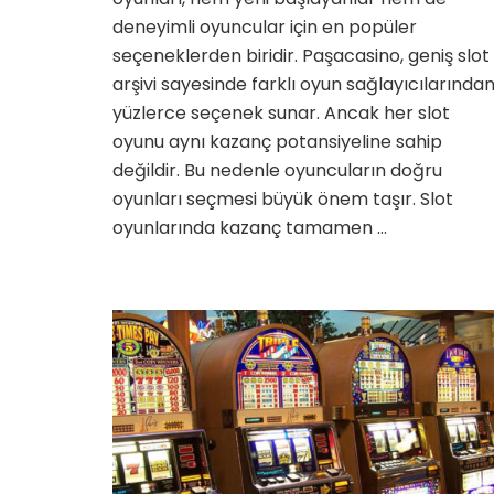
deneyimli oyuncular için en popüler
seçeneklerden biridir. Paşacasino, geniş slot
arşivi sayesinde farklı oyun sağlayıcılarında
yüzlerce seçenek sunar. Ancak her slot
oyunu aynı kazanç potansiyeline sahip
değildir. Bu nedenle oyuncuların doğru
oyunları seçmesi büyük önem taşır. Slot
oyunlarında kazanç tamamen …