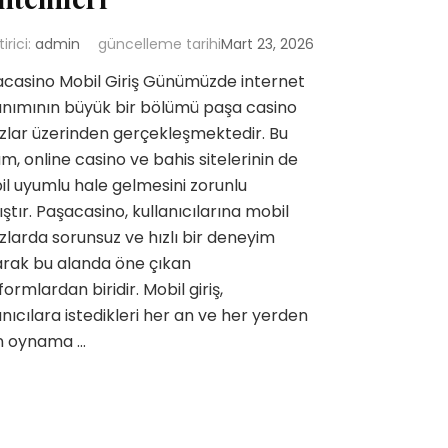
tirici:
admin
güncelleme tarihi
Mart 23, 2026
casino Mobil Giriş Günümüzde internet
anımının büyük bir bölümü paşa casino
zlar üzerinden gerçekleşmektedir. Bu
m, online casino ve bahis sitelerinin de
l uyumlu hale gelmesini zorunlu
ıştır. Paşacasino, kullanıcılarına mobil
zlarda sorunsuz ve hızlı bir deneyim
rak bu alanda öne çıkan
formlardan biridir. Mobil giriş,
anıcılara istedikleri her an ve her yerden
n oynama …