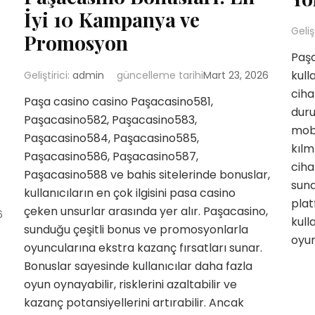
İyi 10 Kampanya ve
Geliş
Promosyon
Paşa
kull
Geliştirici:
admin
güncelleme tarihi
Mart 23, 2026
ciha
Paşa casino casino Paşacasino581,
duru
Paşacasino582, Paşacasino583,
mobi
Paşacasino584, Paşacasino585,
kılm
Paşacasino586, Paşacasino587,
ciha
Paşacasino588 ve bahis sitelerinde bonuslar,
suna
kullanıcıların en çok ilgisini pasa casino
plat
çeken unsurlar arasında yer alır. Paşacasino,
6
kull
sunduğu çeşitli bonus ve promosyonlarla
oyu
oyuncularına ekstra kazanç fırsatları sunar.
Bonuslar sayesinde kullanıcılar daha fazla
oyun oynayabilir, risklerini azaltabilir ve
kazanç potansiyellerini artırabilir. Ancak