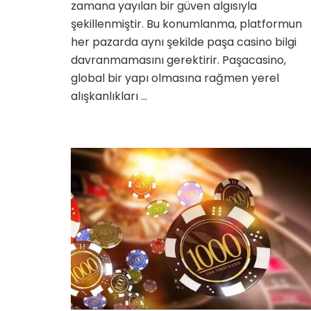
zamana yayılan bir güven algısıyla
şekillenmiştir. Bu konumlanma, platformun
her pazarda aynı şekilde paşa casino bilgi
davranmamasını gerektirir. Paşacasino,
global bir yapı olmasına rağmen yerel
alışkanlıkları …