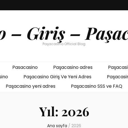
o – Giriş – Paşa
Paşacasino Official Blog
Pasacasino
Paşacasino adres
Paşacasin
sino
Paşacasino Giriş Ve Yeni Adres
Paşacasin
Paşacasino yeni adres
Paşacasino SSS ve FAQ
Yıl:
2026
Ana sayfa
/
2026