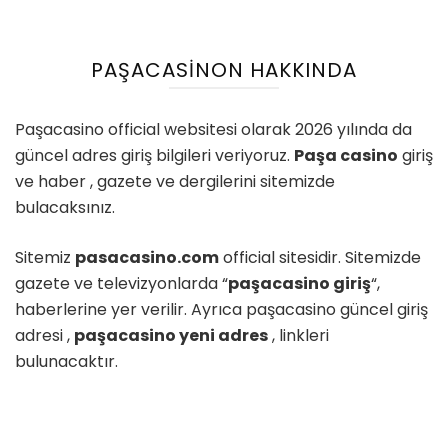
PAŞACASINON HAKKINDA
Paşacasino official websitesi olarak 2026 yılında da
güncel adres giriş bilgileri veriyoruz.
Paşa casino
giriş
ve haber , gazete ve dergilerini sitemizde
bulacaksınız.
Sitemiz
pasacasino.com
official sitesidir. Sitemizde
gazete ve televizyonlarda “
paşacasino giriş
“,
haberlerine yer verilir. Ayrıca paşacasino güncel giriş
adresi ,
paşacasino yeni adres
, linkleri
bulunacaktır.