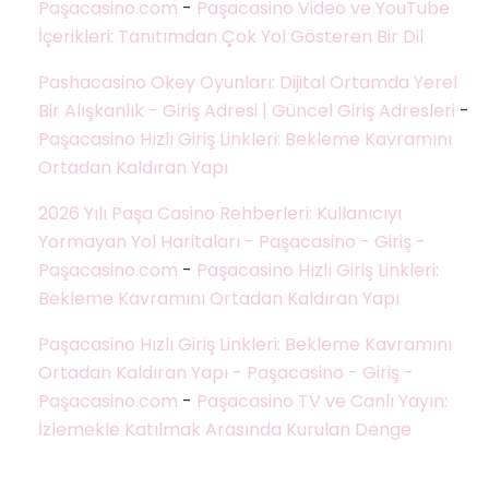
Paşacasino.com
-
Paşacasino Video ve YouTube
İçerikleri: Tanıtımdan Çok Yol Gösteren Bir Dil
Pashacasino Okey Oyunları: Dijital Ortamda Yerel
Bir Alışkanlık - Giriş Adresi | Güncel Giriş Adresleri
-
Paşacasino Hızlı Giriş Linkleri: Bekleme Kavramını
Ortadan Kaldıran Yapı
2026 Yılı Paşa Casino Rehberleri: Kullanıcıyı
Yormayan Yol Haritaları - Paşacasino - Giriş -
Paşacasino.com
-
Paşacasino Hızlı Giriş Linkleri:
Bekleme Kavramını Ortadan Kaldıran Yapı
Paşacasino Hızlı Giriş Linkleri: Bekleme Kavramını
Ortadan Kaldıran Yapı - Paşacasino - Giriş -
Paşacasino.com
-
Paşacasino TV ve Canlı Yayın:
İzlemekle Katılmak Arasında Kurulan Denge