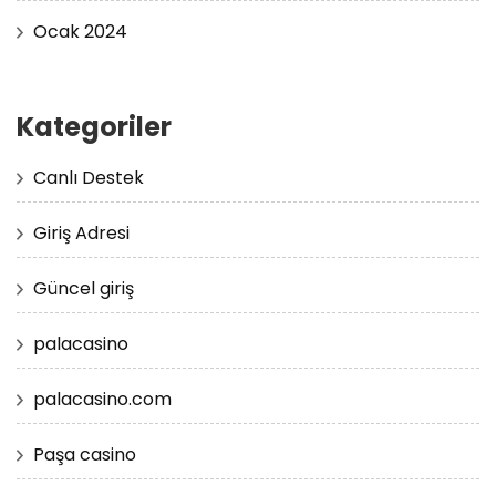
Ocak 2024
Kategoriler
Canlı Destek
Giriş Adresi
Güncel giriş
palacasino
palacasino.com
Paşa casino