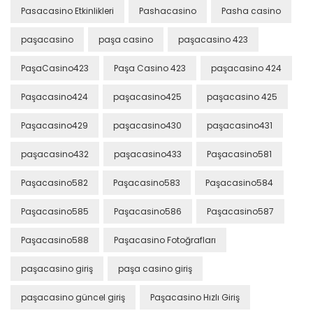
Pasacasino Etkinlikleri
Pashacasino
Pasha casino
paşacasino
paşa casino
paşacasino 423
PaşaCasino423
Paşa Casino 423
paşacasino 424
Paşacasino424
paşacasino425
paşacasino 425
Paşacasino429
paşacasino430
paşacasino431
paşacasino432
paşacasino433
Paşacasino581
Paşacasino582
Paşacasino583
Paşacasino584
Paşacasino585
Paşacasino586
Paşacasino587
Paşacasino588
Paşacasino Fotoğrafları
paşacasino giriş
paşa casino giriş
paşacasino güncel giriş
Paşacasino Hızlı Giriş