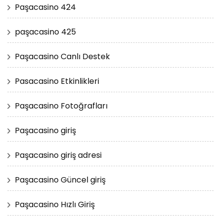
Paşacasino 424
paşacasino 425
Paşacasino Canlı Destek
Pasacasino Etkinlikleri
Paşacasino Fotoğrafları
Paşacasino giriş
Paşacasino giriş adresi
Paşacasino Güncel giriş
Paşacasino Hızlı Giriş