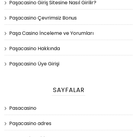
Paşacasino Giriş Sitesine Nasıl Girilir?
Paşacasino Çevrimsiz Bonus
Paşa Casino İnceleme ve Yorumları
Paşacasino Hakkında
Paşacasino Üye Girişi
SAYFALAR
Pasacasino
Paşacasino adres