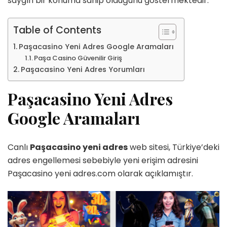
saygın bir konuma sahip olduğunu göstermektedir.
Table of Contents
Paşacasino Yeni Adres Google Aramaları
Paşa Casino Güvenilir Giriş
Paşacasino Yeni Adres Yorumları
Paşacasino Yeni Adres
Google Aramaları
Canlı
Paşacasino yeni adres
web sitesi, Türkiye’deki
adres engellemesi sebebiyle yeni erişim adresini
Paşacasino yeni adres.com olarak açıklamıştır.