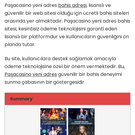
Paşacasino yeni adres
bahis adresi
, lisanslı ve
güvenilir bir web sitesi olduğu için ücretli bahis siteleri
arasında yer almaktadır. Paşacasino yeni adres bahis
sitesi, kesintisiz ödeme teknolojisini garanti eden
lisanslı bir platformdur ve kullanıcıların güvenliğini ön
planda tutar.
Bu site, kullanıcılara destek sağlamak amacıyla
ödeme teknolojisine özel bir önem vermektedir. Bu,
Paşacasino yeni adres
güvenilir bir bahis deneyimi
sunma çabasının bir göstergesidir.
Summary